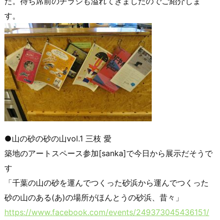
た。待ち席前のチラシも溢れてきましたのでご紹介しま
す。
●山の砂の砂の山vol.1 三枝 愛
築地のアートスペース参加[sanka]で今日から展示だそうで
す
「千葉の山の砂を運んでつくった砂浜から運んでつくった
砂の山のある(あ)の場所がほんとうの砂浜、昔々」
https://www.facebook.com/events/249373045436151/