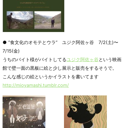
● ”食文化のオモテとウラ” ユジク阿佐ヶ谷 7/2(土)〜
7/15(金)
うちのバイト様がバイトしてる
ユジク阿佐ヶ谷
という映画
館で壁一面の黒板に絵と少し展示と販売をするそうで。
こんな感じの絵というかイラストを書いてます
http://mioyamashi.tumblr.com/