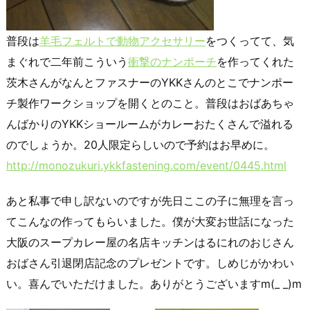
普段は
羊毛フェルトで動物アクセサリー
をつくってて、気
まぐれで二年前こういう
衝撃のナンポーチ
を作ってくれた
茨木さんがなんとファスナーのYKKさんのとこでナンポー
チ製作ワークショップを開くとのこと。普段はおばあちゃ
んばかりのYKKショールームがカレーおたくさんで溢れる
のでしょうか。20人限定らしいので予約はお早めに。
http://monozukuri.ykkfastening.com/event/0445.html
あと私事で申し訳ないのですが先日ここの子に無理を言っ
てこんなの作ってもらいました。僕が大変お世話になった
大阪のスープカレー屋の名店キッチンはるにれのおじさん
おばさん引退閉店記念のプレゼントです。しめじがかわい
い。喜んでいただけました。ありがとうございますm(_ _)m