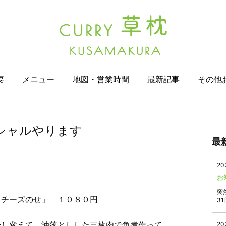
要
メニュー
地図・営業時間
最新記事
その他
シャルやります
最
20
お
突
 チーズのせ」 １０８０円
31
少し変えて、油落としした三枚肉で角煮作って
20