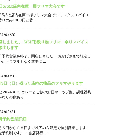
日5/5は店内在庫一掃フリマ大会です
日5/5は店内在庫一掃フリマ大会です ミックススパイス
りのみ1000円と香 ...
24/04/29
店しました。 5/5(日)残り物フリマ 余りスパイス
放出します
日予約営業を終了、閉店しました。 おかげさまで想定し
いたトラブルもなく無事に ...
24/04/26
月5日（日）残った店内の物品のフリマやります
記 2024.4.29 カレーとご飯のお皿やコップ類、調理器具
なりの数あり ...
24/03/31
月予約営業詳細
月５日から２８日まで以下の方限定で特別営業します。
全予約制です。 ・当店発行 ...