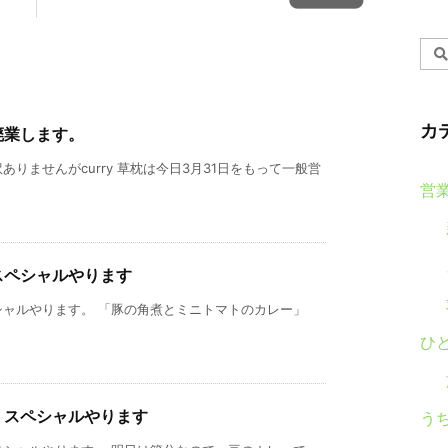
カ
廃業します。
りませんがcurry 草枕は今日3月31日をもって一般営
営
スペシャルやります
シャルやります。 「豚の角煮とミニトマトのカレー」
ひ
）スペシャルやります
う