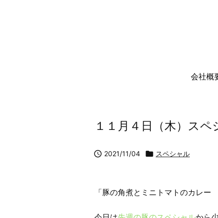
会社概
１１月４日（木）スペ

2021/11/04

スペシャル
「豚の角煮とミニトマトのカレー
今日は
先週の豚のスペシャル
から