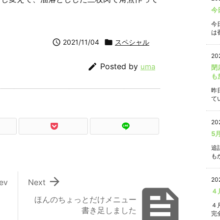
今
今
は香

2021/11/04

スペシャル
20

Posted by
uma
閉
も
昨
て
20
5
追
もか

20
ev
Next

４
ャ
ほんのちょっとだけメニュー
４
書き足しました
完