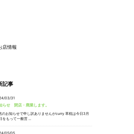
お店情報
新記事
24/03/31
知らせ 閉店・廃業します。
然のお知らせで申し訳ありませんがcurry 草枕は今日3月
日をもって一般営 ...
24/05/05