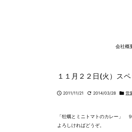
会社概
１１月２２日(火）ス

2011/11/21

2014/03/28

営
「牡蠣とミニトマトのカレー」 
よろしければどうぞ。