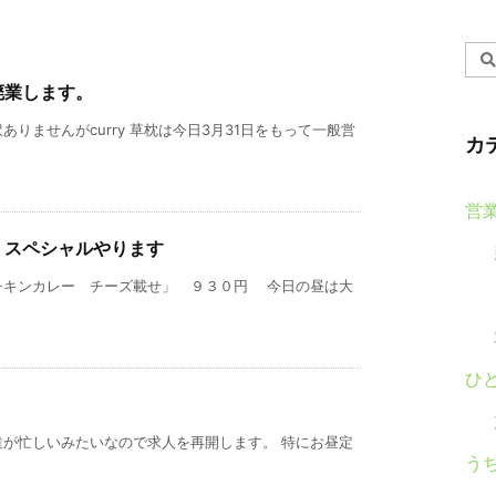
廃業します。
りませんがcurry 草枕は今日3月31日をもって一般営
カ
営
）スペシャルやります
チキンカレー チーズ載せ」 ９３０円 今日の昼は大
ひ
達が忙しいみたいなので求人を再開します。 特にお昼定
う