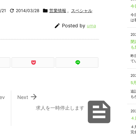
今
/21

2014/03/28

営業情報
,
スペシャル
今
は香

Posted by
uma
20
閉
も
昨
て
20
5
追

ev
Next
もか

ャ
求人を一時停止します
20
４
４
完