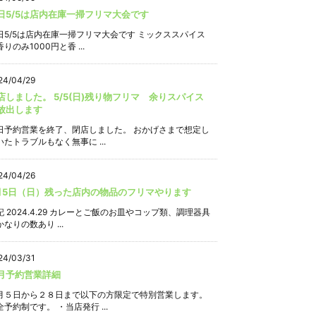
日5/5は店内在庫一掃フリマ大会です
日5/5は店内在庫一掃フリマ大会です ミックススパイス
りのみ1000円と香 ...
24/04/29
店しました。 5/5(日)残り物フリマ 余りスパイス
放出します
日予約営業を終了、閉店しました。 おかげさまで想定し
いたトラブルもなく無事に ...
24/04/26
月5日（日）残った店内の物品のフリマやります
記 2024.4.29 カレーとご飯のお皿やコップ類、調理器具
なりの数あり ...
24/03/31
月予約営業詳細
月５日から２８日まで以下の方限定で特別営業します。
全予約制です。 ・当店発行 ...