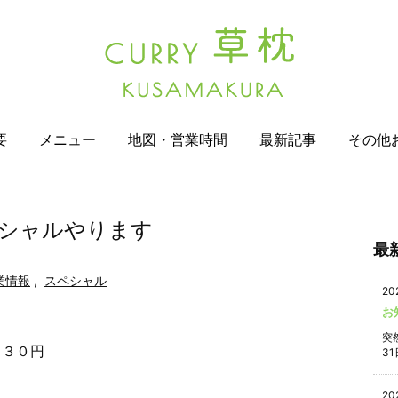
要
メニュー
地図・営業時間
最新記事
その他
ペシャルやります
最
業情報
,
スペシャル
20
お
突
９３０円
31
20