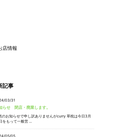
お店情報
新記事
24/03/31
知らせ 閉店・廃業します。
然のお知らせで申し訳ありませんがcurry 草枕は今日3月
日をもって一般営 ...
24/05/05