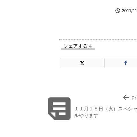

2011/11
シェアする↓


Pr
１１月１５日（火）スペシ
ルやります