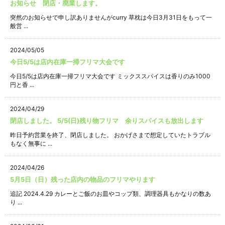
お知らせ 閉店・廃業します。
突然のお知らせで申し訳ありませんがcurry 草枕は今日3月31日をもって一
般営 ...
2024/05/05
今日5/5は店内在庫一掃フリマ大会です
今日5/5は店内在庫一掃フリマ大会です ミックススパイスは香りのみ1000
円と香 ...
2024/04/29
閉店しました。 5/5(日)残り物フリマ 余りスパイスも放出します
昨日予約営業を終了、閉店しました。 おかげさまで想定していたトラブル
もなく無事に ...
2024/04/26
5月5日（日）残った店内の物品のフリマやります
追記 2024.4.29 カレーとご飯のお皿やコップ類、調理器具もかなりの数あ
り ...