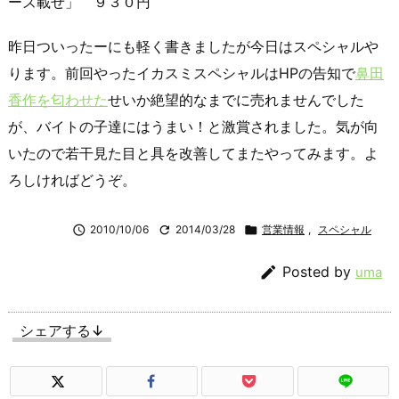
ーズ載せ」 ９３０円
昨日ついったーにも軽く書きましたが今日はスペシャルや
ります。前回やったイカスミスペシャルはHPの告知で
鼻田
香作を匂わせた
せいか絶望的なまでに売れませんでした
が、バイトの子達にはうまい！と激賞されました。気が向
いたので若干見た目と具を改善してまたやってみます。よ
ろしければどうぞ。

2010/10/06

2014/03/28

営業情報
,
スペシャル

Posted by
uma
シェアする↓