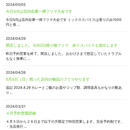
2024/05/05
今日5/5は店内在庫一掃フリマ大会です
今日5/5は店内在庫一掃フリマ大会です ミックススパイスは香りのみ1000
円と香 ...
2024/04/29
閉店しました。 5/5(日)残り物フリマ 余りスパイスも放出します
昨日予約営業を終了、閉店しました。 おかげさまで想定していたトラブル
もなく無事に ...
2024/04/26
5月5日（日）残った店内の物品のフリマやります
追記 2024.4.29 カレーとご飯のお皿やコップ類、調理器具もかなりの数あ
り ...
2024/03/31
４月予約営業詳細
４月５日から２８日まで以下の方限定で特別営業します。完全予約制です。
・当店発行 ...