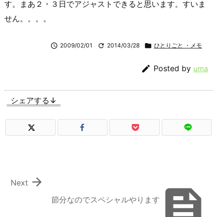
す。まあ２・３日でアジャストできると思います。すいま
せん。。。。

2009/02/01

2014/03/28

ひとりごと ・メモ

Posted by
uma
シェアする↓

Next

節分なのでスペシャルやります