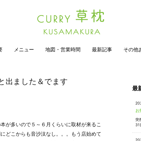
要
メニュー
地図・営業時間
最新記事
その他
と出ました＆でます
最
20
お
突
の本が多いので５～６月くらいに取材が来るこ
31
間にどこからも音沙汰なし。。。もう店始めて
20