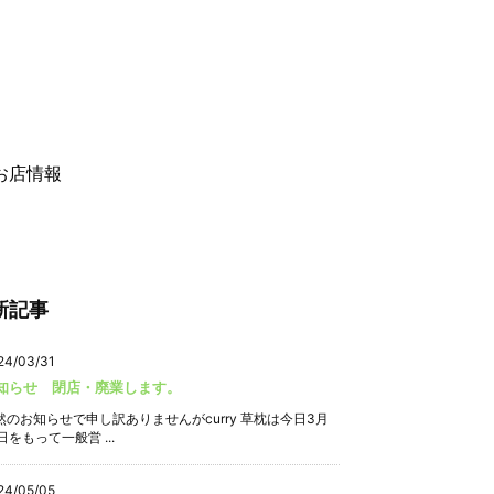
お店情報
新記事
24/03/31
知らせ 閉店・廃業します。
然のお知らせで申し訳ありませんがcurry 草枕は今日3月
日をもって一般営 ...
24/05/05