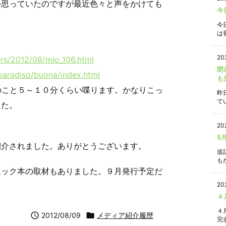
か思っていたのですが最近色々と声をかけても
今
今
は香
20
ers/2012/08/mio_106.html
閉
/paradiso/buona/index.html
も
ーのこと５～１０分くらい喋ります。かなりこっ
昨
て
した。
20
5
紹介されました。ありがとうございます。
追
もか
ムック本の取材もありました。９月発行予定だ
20
４
４

2012/08/09

メディア紹介履歴
完