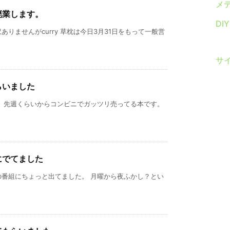
メ
廃業します。
DI
りませんがcurry 草枕は今日3月31日をもって一般営
サ
らいました
」 先週くらいからコンビニでガッツリ売ってる本です。
にでてました
の番組にちょっと出てました。 月曜から夜ふかし？とい