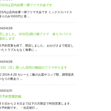
日5/5は店内在庫一掃フリマ大会です
日5/5は店内在庫一掃フリマ大会です ミックススパイス
りのみ1000円と香 ...
24/04/29
店しました。 5/5(日)残り物フリマ 余りスパイス
放出します
日予約営業を終了、閉店しました。 おかげさまで想定し
いたトラブルもなく無事に ...
24/04/26
月5日（日）残った店内の物品のフリマやります
記 2024.4.29 カレーとご飯のお皿やコップ類、調理器具
なりの数あり ...
24/03/31
月予約営業詳細
月５日から２８日まで以下の方限定で特別営業します。
全予約制です。 ・当店発行 ...