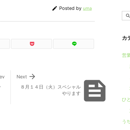

Posted by
uma
カ
営

ev
Next

や
８月１４日（火）スペシャル
やります
ひ
う