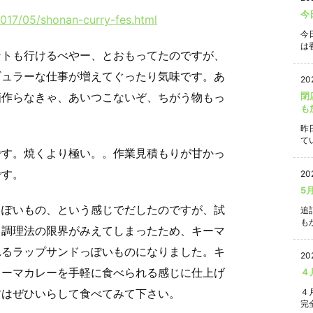
今
/2017/05/shonan-curry-fes.html
今
は香
ントも行けるべやー、とおもってたのですが、
ギュラーな仕事が増えてぐったり気味です。あ
20
画作らなきゃ、あいつこないぞ、ちがう物もっ
閉
も
昨
て
です。焼くより極い。。作業見積もりが甘かっ
です。
20
5
っぽいもの、という感じでだしたのですが、試
追
もか
と調理法の限界がみえてしまったため、キーマ
れるラップサンドっぽいものになりました。キ
20
キーマカレーを手軽に食べられる感じに仕上げ
４
４
方はぜひいらして食べてみて下さい。
完