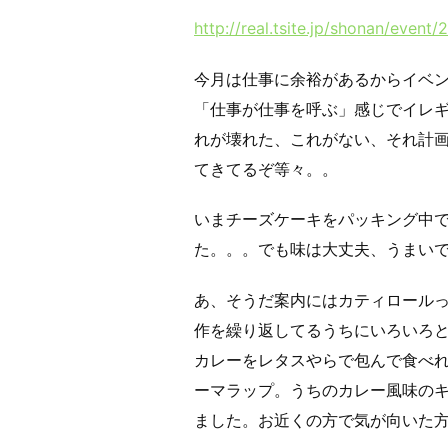
http://real.tsite.jp/shonan/event
今月は仕事に余裕があるからイベ
「仕事が仕事を呼ぶ」感じでイレ
れが壊れた、これがない、それ計
てきてるぞ等々。。
いまチーズケーキをパッキング中
た。。。でも味は大丈夫、うまい
あ、そうだ案内にはカティロール
作を繰り返してるうちにいろいろ
カレーをレタスやらで包んで食べ
ーマラップ。うちのカレー風味の
ました。お近くの方で気が向いた