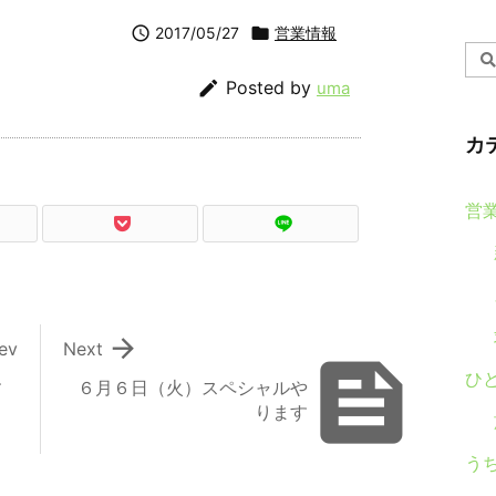

2017/05/27

営業情報

Posted by
uma
カ
営

ev
Next

ひ
す
６月６日（火）スペシャルや
ります
う