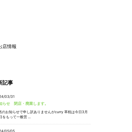
お店情報
新記事
24/03/31
知らせ 閉店・廃業します。
然のお知らせで申し訳ありませんがcurry 草枕は今日3月
日をもって一般営 ...
24/05/05