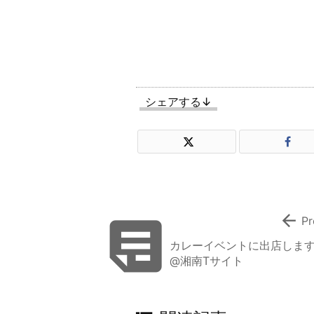
シェアする↓


Pr
カレーイベントに出店しま
@湘南Tサイト