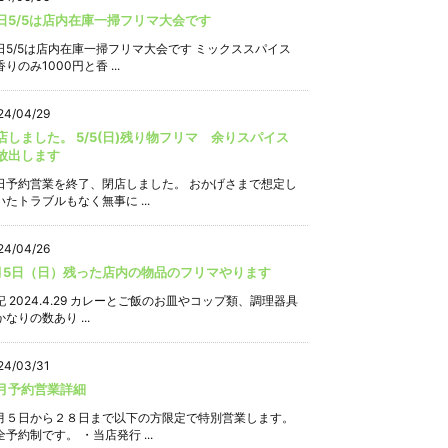
日5/5は店内在庫一掃フリマ大会です
日5/5は店内在庫一掃フリマ大会です ミックススパイス
りのみ1000円と香 ...
24/04/29
店しました。 5/5(日)残り物フリマ 余りスパイス
放出します
日予約営業を終了、閉店しました。 おかげさまで想定し
いたトラブルもなく無事に ...
24/04/26
月5日（日）残った店内の物品のフリマやります
記 2024.4.29 カレーとご飯のお皿やコップ類、調理器具
なりの数あり ...
24/03/31
月予約営業詳細
月５日から２８日まで以下の方限定で特別営業します。
全予約制です。 ・当店発行 ...