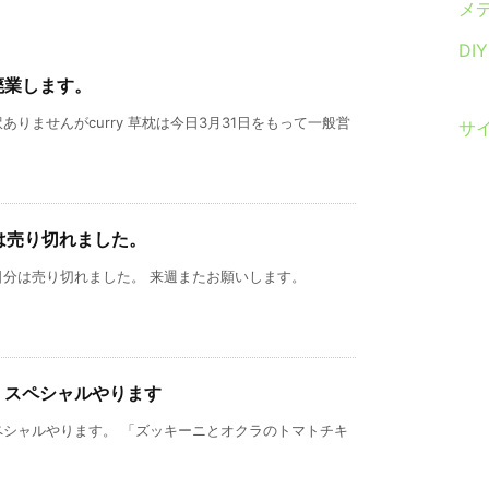
メ
DI
廃業します。
りませんがcurry 草枕は今日3月31日をもって一般営
サ
)は売り切れました。
分は売り切れました。 来週またお願いします。
）スペシャルやります
ペシャルやります。 「ズッキーニとオクラのトマトチキ