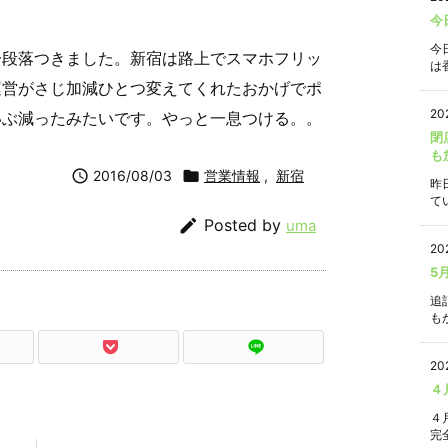
今
今
一段落つきました。新宿は路上でスマホフリッ
は香
運営がさじ加減ひとつ変えてくれたおかげでポ
20
いぶ減ったみたいです。やっと一息つける。。
閉
も

2016/08/03

営業情報
,
新宿
昨
て

Posted by
uma
20
5
追
もか
20
４
４
完