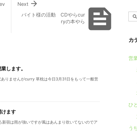

ev
Next

バイト様の活動 CDやらcur
ryの本やら
カ
営
廃業します。
りませんがcurry 草枕は今日3月31日をもって一般営
ひ
開けます
ころ新宿は雨が強いですが風はあんまり吹いてないのでア
う