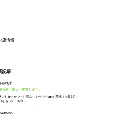
お店情報
新記事
24/03/31
知らせ 閉店・廃業します。
然のお知らせで申し訳ありませんがcurry 草枕は今日3月
日をもって一般営 ...
24/05/05