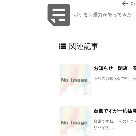


Pr
ポケモン景気が降ってきた

関連記事
お知らせ 閉店・
突然のお知らせで申し訳あ
...
台風ですが一応店
台風ですね。 今のと
リバイ的 ...