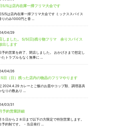
日5/5は店内在庫一掃フリマ大会です
日5/5は店内在庫一掃フリマ大会です ミックススパイス
りのみ1000円と香 ...
24/04/29
店しました。 5/5(日)残り物フリマ 余りスパイス
放出します
日予約営業を終了、閉店しました。 おかげさまで想定し
いたトラブルもなく無事に ...
24/04/26
月5日（日）残った店内の物品のフリマやります
記 2024.4.29 カレーとご飯のお皿やコップ類、調理器具
なりの数あり ...
24/03/31
月予約営業詳細
月５日から２８日まで以下の方限定で特別営業します。
全予約制です。 ・当店発行 ...