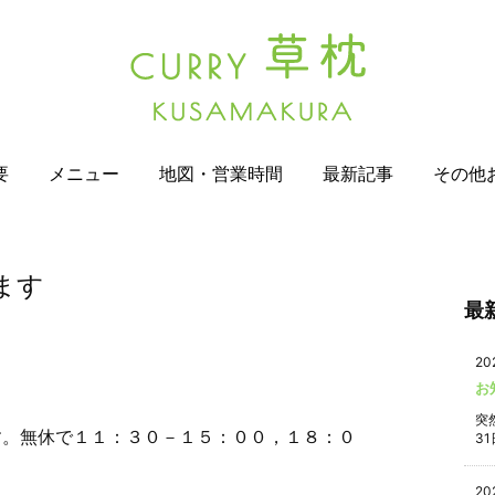
要
メニュー
地図・営業時間
最新記事
その他
ます
最
20
お
突
す。無休で１１：３０－１５：００，１８：０
31
20