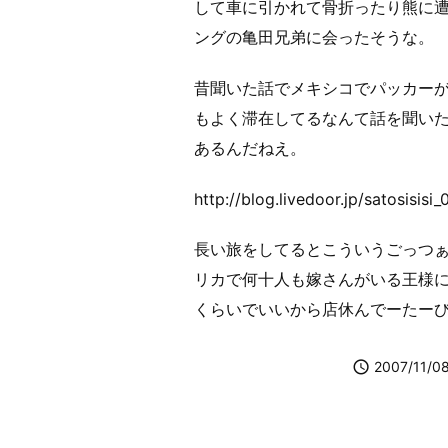
して車に引かれて骨折ったり熊に
ングの亀田兄弟に会ったそうな。
昔聞いた話でメキシコでパッカー
もよく滞在してるなんて話を聞い
あるんだねえ。
http://blog.livedoor.jp/satosisis
長い旅をしてるとこういうごっつ
リカで何十人も嫁さんがいる王様
くらいでいいから店休んでーたー

2007/11/0