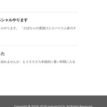
ペシャルやります
ャルやります。 「かぼちゃの素揚げとスパイス人参のチ
した
も知れませんが、もうそろそろ本格的に暑い時期に入る
Copyright ©
2008
-2026
notrump14.llc
All Rights Reserved.