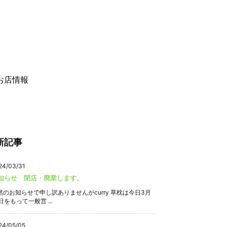
お店情報
新記事
24/03/31
知らせ 閉店・廃業します。
然のお知らせで申し訳ありませんがcurry 草枕は今日3月
日をもって一般営 ...
24/05/05