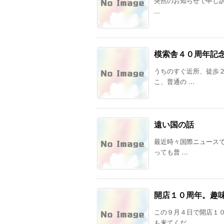
突然のお知らせで申し訳あ
...
模索舎４０周年記
うちのすぐ近所、徒歩
こ、普通の ...
遠い国の話
最近時々国際ニュース
っても普 ...
開店１０周年。趣
この９月４日で開店１
も来てくだ ...