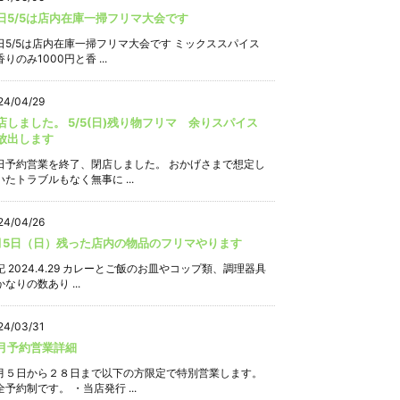
日5/5は店内在庫一掃フリマ大会です
日5/5は店内在庫一掃フリマ大会です ミックススパイス
りのみ1000円と香 ...
24/04/29
店しました。 5/5(日)残り物フリマ 余りスパイス
放出します
日予約営業を終了、閉店しました。 おかげさまで想定し
いたトラブルもなく無事に ...
24/04/26
月5日（日）残った店内の物品のフリマやります
記 2024.4.29 カレーとご飯のお皿やコップ類、調理器具
なりの数あり ...
24/03/31
月予約営業詳細
月５日から２８日まで以下の方限定で特別営業します。
全予約制です。 ・当店発行 ...