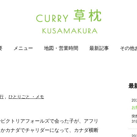
要
メニュー
地図・営業時間
最新記事
その他
最
行
,
ひとりごと ・メモ
20
お
突
やビクトリアフォールズで会った子が、アフリ
31
たかカナダでチャリダーになって、カナダ横断
20