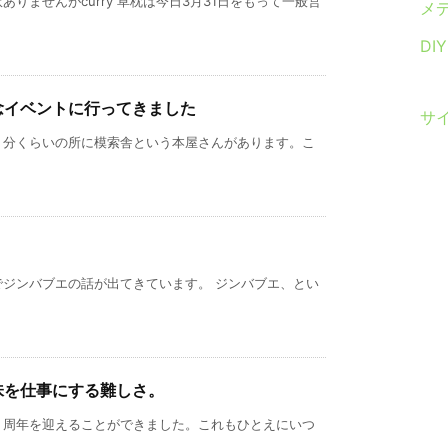
りませんがcurry 草枕は今日3月31日をもって一般営
メ
DI
念イベントに行ってきました
サ
２分くらいの所に模索舎という本屋さんがあります。こ
でジンバブエの話が出てきています。 ジンバブエ、とい
味を仕事にする難しさ。
０周年を迎えることができました。これもひとえにいつ