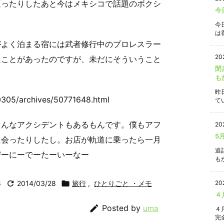
遭ったりしたあと今はメキシコで話題のボクシ
今
今
は香
がよく泊まる宿には武者修行中のプロレスラー
20
たことがあったのですが、未だにそういうこと
閉
も
昨
i_0305/archives/50771648.html
て
ぁんなアクシデントもあるもんです。僕もアフ
20
5
に会ったりしたし。お店が軌道に乗ったら一月
追
びーにーでーたーいーなー
もか
20
8

2014/03/28

旅行
,
ひとりごと ・メモ
４

Posted by
uma
４
完