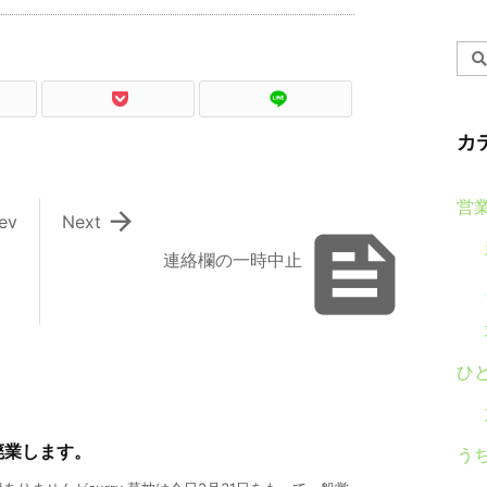
カ
営

ev
Next

連絡欄の一時中止
ひ
廃業します。
う