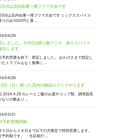
日5/5は店内在庫一掃フリマ大会です
日5/5は店内在庫一掃フリマ大会です ミックススパイス
りのみ1000円と香 ...
24/04/29
店しました。 5/5(日)残り物フリマ 余りスパイス
放出します
日予約営業を終了、閉店しました。 おかげさまで想定し
いたトラブルもなく無事に ...
24/04/26
月5日（日）残った店内の物品のフリマやります
記 2024.4.29 カレーとご飯のお皿やコップ類、調理器具
なりの数あり ...
24/03/31
月予約営業詳細
月５日から２８日まで以下の方限定で特別営業します。
全予約制です。 ・当店発行 ...