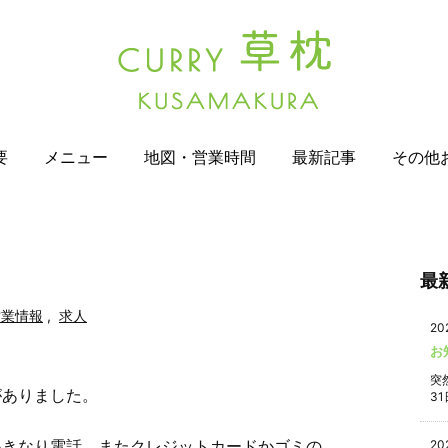
要
メニュー
地図・営業時間
最新記事
その他
最
営業情報
,
求人
20
お
突
がありました。
31
いきなり電話。またクレジットカードかゴミの
20