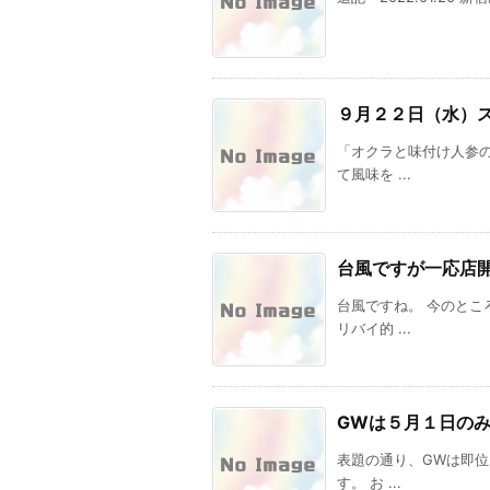
９月２２日（水）
「オクラと味付け人参
て風味を ...
台風ですが一応店
台風ですね。 今のと
リバイ的 ...
GWは５月１日の
表題の通り、GWは即
す。 お ...