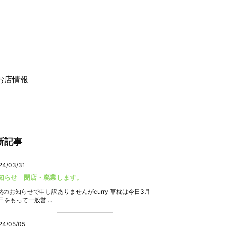
お店情報
新記事
24/03/31
知らせ 閉店・廃業します。
然のお知らせで申し訳ありませんがcurry 草枕は今日3月
日をもって一般営 ...
24/05/05