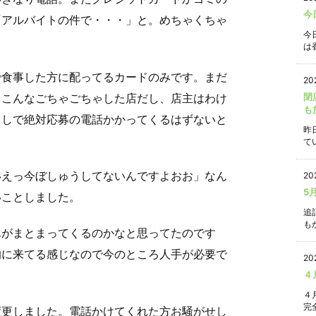
今
「アルバイトの件で・・・」と。めちゃくちゃ
今
は香
で食事した方に配ってるカードのみです。まだ
20
、こんなごちゃごちゃした店だし、店主はわけ
閉
も
るしで絶対応募の電話かかってくるはずないと
昨
て
いえっ今ぼしゅうしてないんですよおお」なん
20
5
いことしました。
追
もか
んがまとまってくるのかなと思ってたのです
的に来てる感じなので今のところ人手が必要で
20
４
４
完
変更しました。電話かけてくれた方お騒がせし