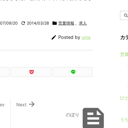
07/09/20

2014/03/28

営業情報
,
求人

Posted by
カ
uma
営
ひ

ev
Next

のぼり
う