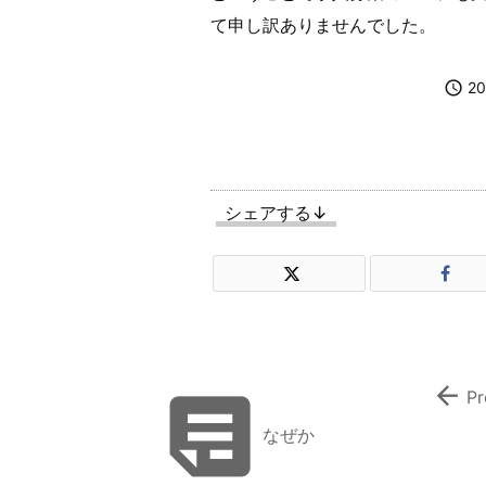
て申し訳ありませんでした。

20
シェアする↓


Pr
なぜか