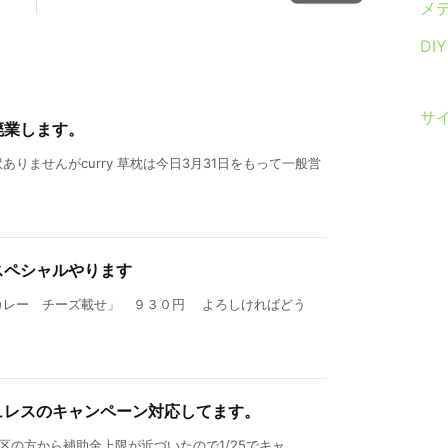
メ
DI
サ
廃業します。
りませんがcurry 草枕は今日3月31日をもって一般営
スペシャルやります
カレー チーズ載せ」 ９３０円 よろしければどう
ュレスのキャンペーン対応してます。
 新宿区の方から補助金上限が近づいたので1/25でキャ ...