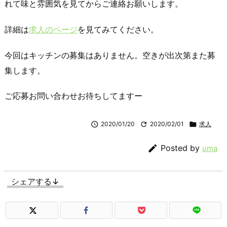
れて味と雰囲気を見てからご連絡お願いします。
詳細は
求人のページ
を見てみてください。
今回はキッチンの募集はありません。空きが出次第また募
集します。
ご応募お問い合わせお待ちしてますー

2020/01/20

2020/02/01

求人

Posted by
uma
シェアする↓