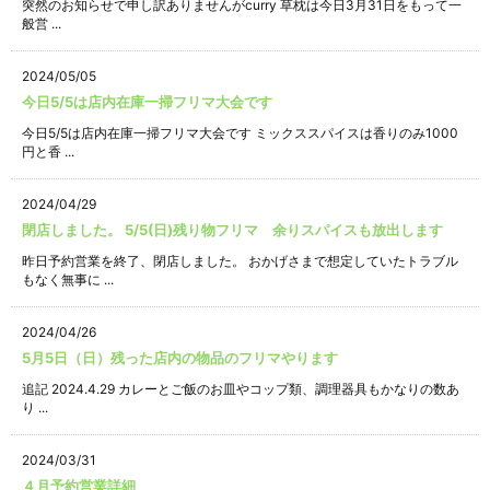
突然のお知らせで申し訳ありませんがcurry 草枕は今日3月31日をもって一
般営 ...
2024/05/05
今日5/5は店内在庫一掃フリマ大会です
今日5/5は店内在庫一掃フリマ大会です ミックススパイスは香りのみ1000
円と香 ...
2024/04/29
閉店しました。 5/5(日)残り物フリマ 余りスパイスも放出します
昨日予約営業を終了、閉店しました。 おかげさまで想定していたトラブル
もなく無事に ...
2024/04/26
5月5日（日）残った店内の物品のフリマやります
追記 2024.4.29 カレーとご飯のお皿やコップ類、調理器具もかなりの数あ
り ...
2024/03/31
４月予約営業詳細