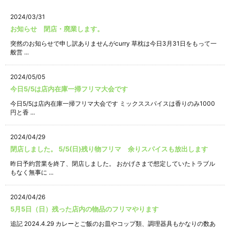
2024/03/31
お知らせ 閉店・廃業します。
突然のお知らせで申し訳ありませんがcurry 草枕は今日3月31日をもって一
般営 ...
2024/05/05
今日5/5は店内在庫一掃フリマ大会です
今日5/5は店内在庫一掃フリマ大会です ミックススパイスは香りのみ1000
円と香 ...
2024/04/29
閉店しました。 5/5(日)残り物フリマ 余りスパイスも放出します
昨日予約営業を終了、閉店しました。 おかげさまで想定していたトラブル
もなく無事に ...
2024/04/26
5月5日（日）残った店内の物品のフリマやります
追記 2024.4.29 カレーとご飯のお皿やコップ類、調理器具もかなりの数あ