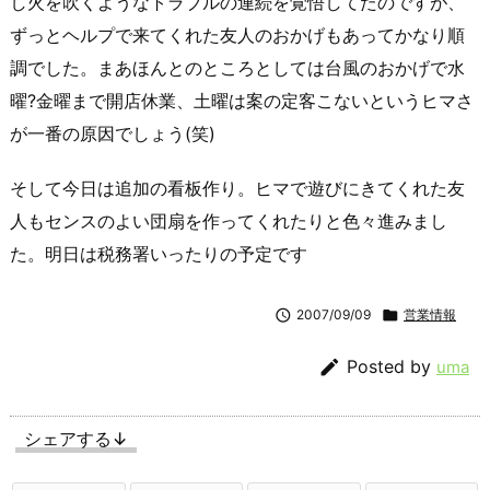
し火を吹くようなトラブルの連続を覚悟してたのですが、
ずっとヘルプで来てくれた友人のおかげもあってかなり順
調でした。まあほんとのところとしては台風のおかげで水
曜?金曜まで開店休業、土曜は案の定客こないというヒマさ
が一番の原因でしょう(笑)
そして今日は追加の看板作り。ヒマで遊びにきてくれた友
人もセンスのよい団扇を作ってくれたりと色々進みまし
た。明日は税務署いったりの予定です

2007/09/09

営業情報

Posted by
uma
シェアする↓