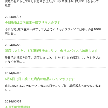
突然のお知らせで申し訳ありませんがcurry 草枕は今日3月31日をもって一
般営 ...
2024/05/05
今日5/5は店内在庫一掃フリマ大会です
今日5/5は店内在庫一掃フリマ大会です ミックススパイスは香りのみ1000
円と香 ...
2024/04/29
閉店しました。 5/5(日)残り物フリマ 余りスパイスも放出します
昨日予約営業を終了、閉店しました。 おかげさまで想定していたトラブル
もなく無事に ...
2024/04/26
5月5日（日）残った店内の物品のフリマやります
追記 2024.4.29 カレーとご飯のお皿やコップ類、調理器具もかなりの数あ
り ...
2024/03/31
４月予約営業詳細