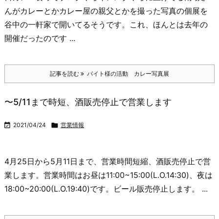
んがカレーとかカレー屋の親父とかを撮った写真の個展を
谷中の一軒家で開いてるそうです。
これ、ほんとは去年の
開催だったのです ...
記事を読む
バイト様の活動 カレー写真展
〜5/11まで時短、酒販売停止で営業します

2021/04/24

営業情報
4月25日から5月11日まで、営業時間短縮、酒販売停止で営
業します。
営業時間はお昼は11:00~15:00(L.O.14:30)、夜は
18:00~20:00(L.O.19:40)です。
ビール販売停止します。 ...