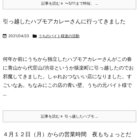
記事を読む
〜5/11まで時短、 ...
引っ越したハブモアカレーさんに行ってきました

2021/04/23

うちのバイト様達の活動
何年か前にうちから独立したハブモアカレーさんがこの春
に青山から代官山/渋谷というか猿楽町に引っ越したのでお
邪魔してきました。
しゃれおつないい店になりました。す
ごいなあ。
ちなみにこの店の青い壁、うちの元バイト様で
...
記事を読む
引っ越したハブモ ...
４月１２日（月）からの営業時間 夜もちょっとだ