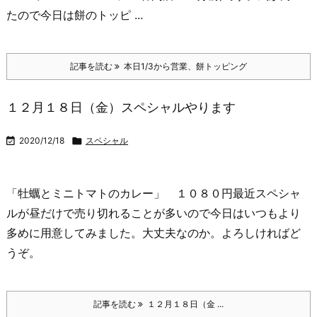
たので今日は餅のトッピ ...
記事を読む
本日1/3から営業、餅トッピング
１２月１８日（金）スペシャルやります

2020/12/18

スペシャル
「牡蠣とミニトマトのカレー」 １０８０円
最近スペシャ
ルが昼だけで売り切れることが多いので今日はいつもより
多めに用意してみました。大丈夫なのか。
よろしければど
うぞ。
記事を読む
１２月１８日（金 ...