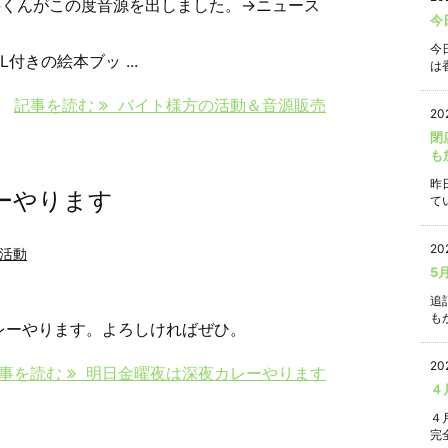
井くんがこの度音源を出しました。→ニュース
今
今
付きの絵本ブッ ...
は香
記事を読む
バイト様方の活動＆音源販売
20
閉
も
昨
ーやります
て
20
活動
5
追
もか
カレーやります。よろしければぜひ。
20
事を読む
明日金曜夜は深夜カレーやります
４
４
完