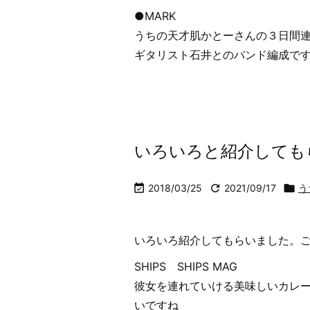
●MARK
うちの天才肌かとーさんの３日間
ギタリスト石井とのバンド編成です。
いろいろと紹介しても

2018/03/25

2021/09/17

う
いろいろ紹介してもらいました。
SHIPS SHIPS MAG
彼女を連れていける美味しいカレ
いですね