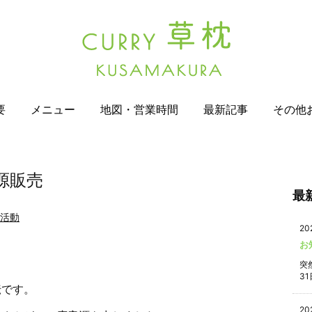
要
メニュー
地図・営業時間
最新記事
その他
源販売
最
活動
20
お
突
31
伝です。
20